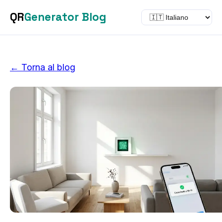
QR
Generator
Blog
← Torna al blog