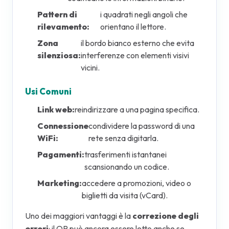
Pattern di
i quadrati negli angoli che
rilevamento:
orientano il lettore.
Zona
il bordo bianco esterno che evita
silenziosa:
interferenze con elementi visivi
vicini.
Usi Comuni
Link web:
reindirizzare a una pagina specifica.
Connessione
condividere la password di una
WiFi:
rete senza digitarla.
Pagamenti:
trasferimenti istantanei
scansionando un codice.
Marketing:
accedere a promozioni, video o
biglietti da visita (vCard).
Uno dei maggiori vantaggi è la
correzione degli
errori
: il QR può ancora essere letto anche se