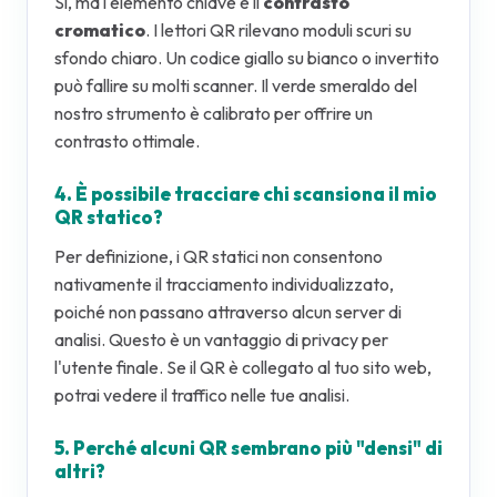
Sì, ma l'elemento chiave è il
contrasto
cromatico
. I lettori QR rilevano moduli scuri su
sfondo chiaro. Un codice giallo su bianco o invertito
può fallire su molti scanner. Il verde smeraldo del
nostro strumento è calibrato per offrire un
contrasto ottimale.
4. È possibile tracciare chi scansiona il mio
QR statico?
Per definizione, i QR statici non consentono
nativamente il tracciamento individualizzato,
poiché non passano attraverso alcun server di
analisi. Questo è un vantaggio di privacy per
l'utente finale. Se il QR è collegato al tuo sito web,
potrai vedere il traffico nelle tue analisi.
5. Perché alcuni QR sembrano più "densi" di
altri?