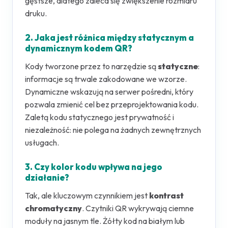
gęstsze, dlatego zaleca się zwiększenie rozmiaru
druku.
2. Jaka jest różnica między statycznym a
dynamicznym kodem QR?
Kody tworzone przez to narzędzie są
statyczne
:
informacje są trwale zakodowane we wzorze.
Dynamiczne wskazują na serwer pośredni, który
pozwala zmienić cel bez przeprojektowania kodu.
Zaletą kodu statycznego jest prywatność i
niezależność: nie polega na żadnych zewnętrznych
usługach.
3. Czy kolor kodu wpływa na jego
działanie?
Tak, ale kluczowym czynnikiem jest
kontrast
chromatyczny
. Czytniki QR wykrywają ciemne
moduły na jasnym tle. Żółty kod na białym lub