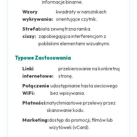
informacje binarne.
Wzory
kwadraty w narożnikach
wykrywania:
orientujące czytnik.
Strefa
biała zewnętrzna ramka
ciszy:
zapobiegająca interferencjom z
pobliskimi elementami wizualnymi.
Typowe Zastosowania
Linki
przekierowanie na konkretną
internetowe:
stronę.
Połączenie
udostępnianie hasła sieciowego
WiFi:
bez wpisywania.
Płatności:
natychmiastowe przelewy przez
skanowanie kodu.
Marketing:
dostęp do promocji, filmów lub
wizytówek (vCard).