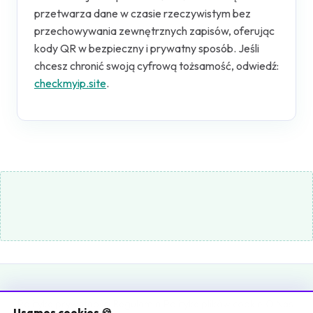
przetwarza dane w czasie rzeczywistym bez
przechowywania zewnętrznych zapisów, oferując
kody QR w bezpieczny i prywatny sposób. Jeśli
chcesz chronić swoją cyfrową tożsamość, odwiedź:
checkmyip.site
.
Polityka prywatności
|
Regulamin
|
Polityka plików cookie
|
O Nas
|
Usamos cookies 🍪