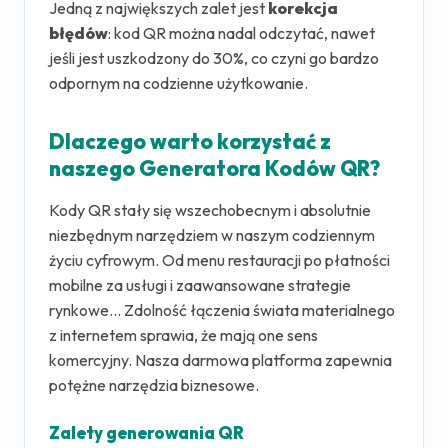
Jedną z największych zalet jest
korekcja
błędów
: kod QR można nadal odczytać, nawet
jeśli jest uszkodzony do 30%, co czyni go bardzo
odpornym na codzienne użytkowanie.
Dlaczego warto korzystać z
naszego Generatora Kodów QR?
Kody QR stały się wszechobecnym i absolutnie
niezbędnym narzędziem w naszym codziennym
życiu cyfrowym. Od menu restauracji po płatności
mobilne za usługi i zaawansowane strategie
rynkowe... Zdolność łączenia świata materialnego
z internetem sprawia, że ​​mają one sens
komercyjny. Nasza darmowa platforma zapewnia
potężne narzędzia biznesowe.
Zalety generowania QR