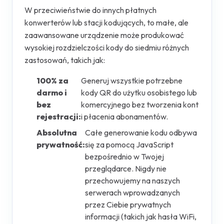
W przeciwieństwie do innych płatnych
konwerterów lub stacji kodujących, to małe, ale
zaawansowane urządzenie może produkować
wysokiej rozdzielczości kody do siedmiu różnych
zastosowań, takich jak:
100% za
Generuj wszystkie potrzebne
darmo i
kody QR do użytku osobistego lub
bez
komercyjnego bez tworzenia kont
rejestracji:
i płacenia abonamentów.
Absolutna
Całe generowanie kodu odbywa
prywatność:
się za pomocą JavaScript
bezpośrednio w Twojej
przeglądarce. Nigdy nie
przechowujemy na naszych
serwerach wprowadzanych
przez Ciebie prywatnych
informacji (takich jak hasła WiFi,