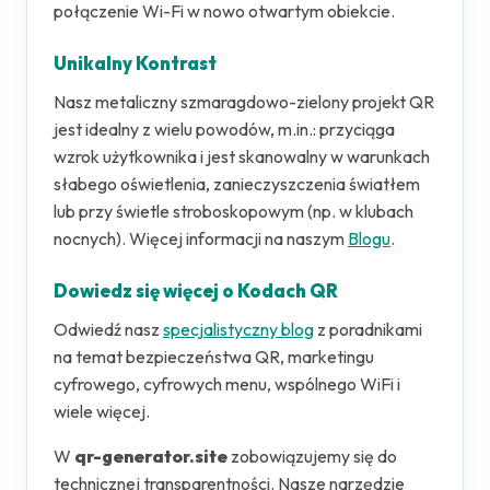
połączenie Wi-Fi w nowo otwartym obiekcie.
Unikalny Kontrast
Nasz metaliczny szmaragdowo-zielony projekt QR
jest idealny z wielu powodów, m.in.: przyciąga
wzrok użytkownika i jest skanowalny w warunkach
słabego oświetlenia, zanieczyszczenia światłem
lub przy świetle stroboskopowym (np. w klubach
nocnych). Więcej informacji na naszym
Blogu
.
Dowiedz się więcej o Kodach QR
Odwiedź nasz
specjalistyczny blog
z poradnikami
na temat bezpieczeństwa QR, marketingu
cyfrowego, cyfrowych menu, wspólnego WiFi i
wiele więcej.
W
qr-generator.site
zobowiązujemy się do
technicznej transparentności. Nasze narzędzie