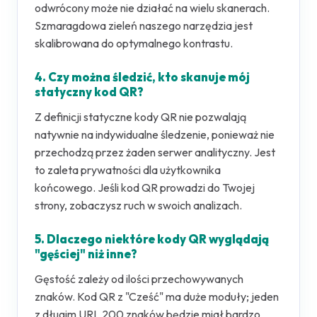
odwrócony może nie działać na wielu skanerach.
Szmaragdowa zieleń naszego narzędzia jest
skalibrowana do optymalnego kontrastu.
4. Czy można śledzić, kto skanuje mój
statyczny kod QR?
Z definicji statyczne kody QR nie pozwalają
natywnie na indywidualne śledzenie, ponieważ nie
przechodzą przez żaden serwer analityczny. Jest
to zaleta prywatności dla użytkownika
końcowego. Jeśli kod QR prowadzi do Twojej
strony, zobaczysz ruch w swoich analizach.
5. Dlaczego niektóre kody QR wyglądają
"gęściej" niż inne?
Gęstość zależy od ilości przechowywanych
znaków. Kod QR z "Cześć" ma duże moduły; jeden
z długim URL 200 znaków będzie miał bardzo